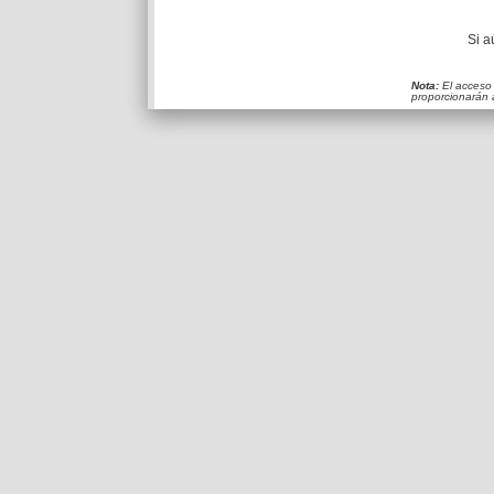
Si a
Nota:
El acceso 
proporcionarán 