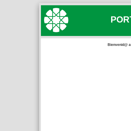
PORT
Bienvenid@ al